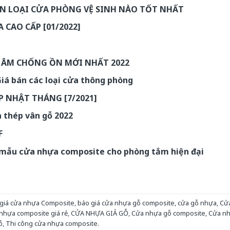
ỌN LOẠI CỬA PHÒNG VỆ SINH NÀO TỐT NHẤT
 CAO CẤP [01/2022]
H ÂM CHỐNG ỒN MỚI NHẤT 2022
á bán các loại cửa thông phòng
P NHẬT THÁNG [7/2021]
a thép vân gỗ 2022
F
 mẫu cửa nhựa composite cho phòng tắm hiện đại
giá cửa nhựa Composite
,
báo giá cửa nhựa gỗ composite
,
cửa gỗ nhựa
,
Cử
nhựa composite giá rẻ
,
CỬA NHỰA GIẢ GỖ
,
Cửa nhựa gỗ composite
,
Cửa n
ỗ
,
Thi công cửa nhựa composite
.