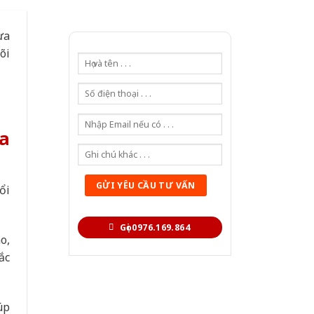
ưa
õi
a
ổi
Gọi 0976.169.864
o,
ắc
úp