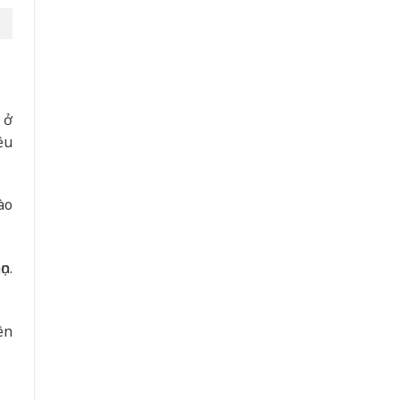
 ở
ều
ào
n.
ên