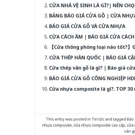
CỬA NHÀ VỆ SINH LÀ GÌ?| NÊN CH
BẢNG BÁO GIÁ CỬA GỖ | CỬA NHỰA
BÁO GIÁ CỬA GỖ VÀ CỬA NHỰA
CỬA CÁCH ÂM | BÁO GIÁ CỬA CÁC
【Cửa thông phòng loại nào tốt?】Gi
CỬA THÉP HÀN QUỐC | BÁO GIÁ CẬ
Cửa thép vân gỗ là gì? | Báo giá cử
BÁO GIÁ CỬA GỖ CÔNG NGHIỆP HD
Cửa nhựa composite là gì?. TOP 30
This entry was posted in
Tin tức
and tagged
Báo 
nhựa composite
,
cửa nhựa composite cao cấp
,
cửa 
vân g