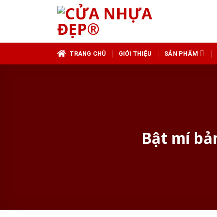
Skip
to
content
TRANG CHỦ
GIỚI THIỆU
SẢN PHẨM
Bật mí bản