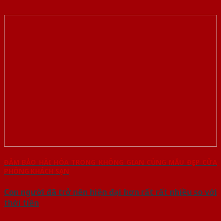
ĐẢM BẢO HÀI HÒA TRONG KHÔNG GIAN CÙNG MẪU ĐẸP CỬA
PHÒNG KHÁCH SẠN
Con người đã trở nên hiện đại hơn rất rất nhiều so với
thời tiền