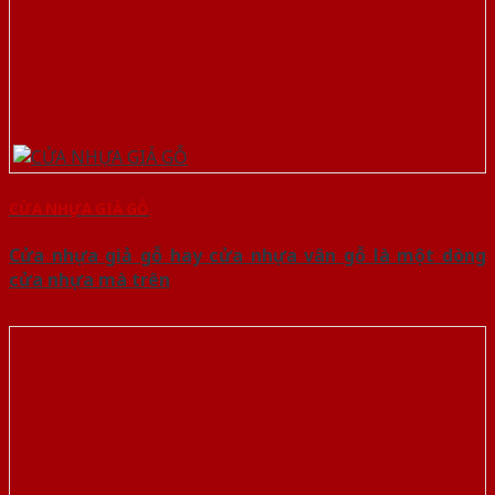
CỬA NHỰA GIẢ GỖ
Cửa nhựa giả gỗ hay cửa nhựa vân gỗ là một dòng
cửa nhựa mà trên