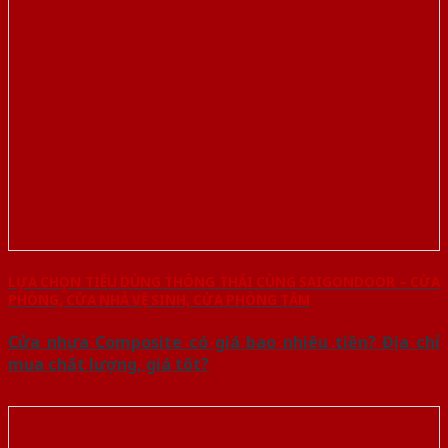
LỰA CHỌN TIÊU DÙNG THÔNG THÁI CÙNG SAIGONDOOR – CỬA
PHÒNG, CỬA NHÀ VỆ SINH, CỬA PHÒNG TẮM
Cửa nhựa Composite có giá bao nhiêu tiền? Địa chỉ
mua chất lượng, giá tốt?