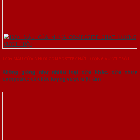
100+ MẪU CỬA NHỰA COMPOSITE CHẤT LƯỢNG VƯỢT TRỘI
Không giống như nhiều loại cửa khác, cửa nhựa
composite có chất lượng vượt trội làm