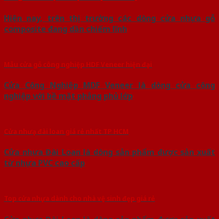
Hiện nay, trên thị trường các dòng cửa nhựa gỗ
composite đang dần chiếm lĩnh
Mẫu cửa gỗ công nghiệp HDF Veneer hiện đại
Cửa Công Nghiệp MDF Veneer là dòng cửa công
nghiệp với bề mặt phẳng phủ lớp
Cửa nhưạ đài loan giá rẻ nhất TP HCM
Cửa nhựa Đài Loan là dòng sản phẩm được sản xuất
từ nhựa PVC cao cấp
Top cửa nhựa dành cho nhà vệ sinh đẹp giá rẻ