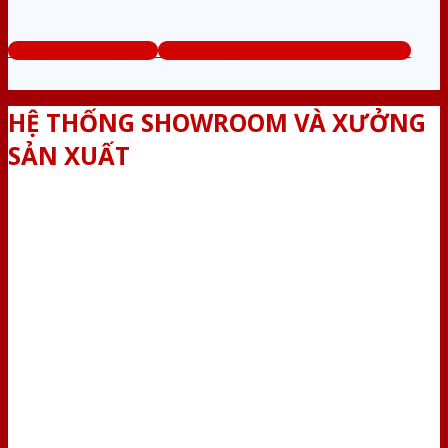
www.bancuanhua.com
Tổng đài tư vấn miễn phí: 0824.400.400
HỆ THỐNG SHOWROOM VÀ XƯỞNG
SẢN XUẤT