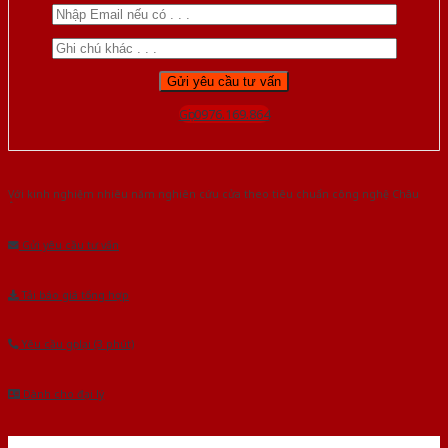
Gọi 0976.169.864
Với kinh nghiệm nhiêu năm nghiên cứu cửa theo tiêu chuẩn công nghệ Châu
Âu.Chúng tôi tự tin là nhà sản xuất & cung cấp hàng đầu tại Việt Nam!
Gửi yêu cầu tư vấn
Tải báo giá tổng hợp
Yêu cầu gọi lại (3 phút)
Dành cho đại lý