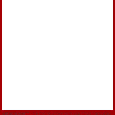
SaigonDoor™
- Hệ thống Showroom cửa nhựa hàng đầu