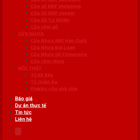
Cửa gỗ MDF Melamine
Cửa Gỗ MDF Veneer
Cửa Gỗ Tự Nhiên
Cửa vòm gỗ
CỬA NHỰA
Cửa Nhựa ABS Hàn Quốc
Cửa Nhựa Đài Loan
Cửa Nhựa Gỗ Composite
Cửa vòm nhựa
NỘI THẤT
Tủ Kệ Bếp
Tủ Quần Áo
Phụ kiện cửa nhà tắm
Báo giá
Dự án thực tế
Tin tức
Liên hệ