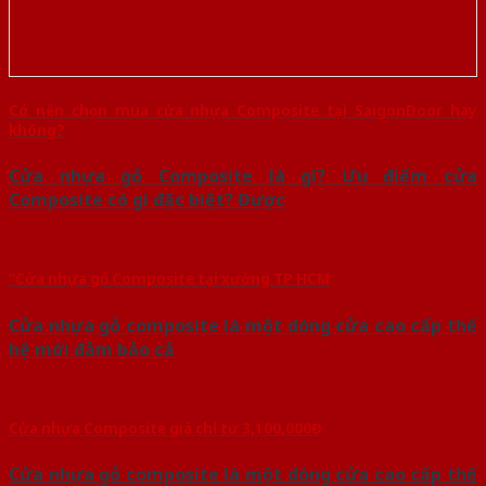
Có nên chọn mua cửa nhựa Composite tại SaigonDoor hay
không?
Cửa nhựa gỗ Composite là gì? Ưu điểm cửa
Composite có gì đặc biệt? Được
“Cửa nhựa gỗ Composite tại xưởng TP HCM
Cửa nhựa gỗ composite là một dòng cửa cao cấp thế
hệ mới đảm bảo cả
Cửa nhựa Composite giá chỉ từ 3,100,000Đ
Cửa nhựa gỗ composite là một dòng cửa cao cấp thế