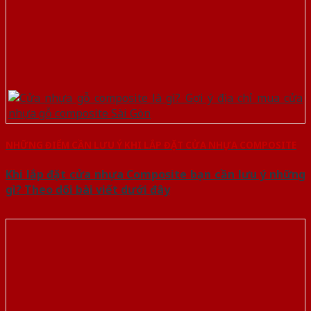
NHỮNG ĐIỂM CẦN LƯU Ý KHI LẮP ĐẶT CỬA NHỰA COMPOSITE
Khi lắp đặt cửa nhựa Composite bạn cần lưu ý những
gì? Theo dõi bài viết dưới đây