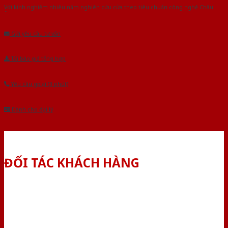
Với kinh nghiệm nhiêu năm nghiên cứu cửa theo tiêu chuẩn công nghệ Châu
Âu.Chúng tôi tự tin là nhà sản xuất & cung cấp hàng đầu tại Việt Nam!
Gửi yêu cầu tư vấn
Tải báo giá tổng hợp
Yêu cầu gọi lại (3 phút)
Dành cho đại lý
ĐỐI TÁC KHÁCH HÀNG