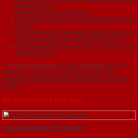
MỚI NHẤT 2022
BÁO GIÁ CỬA GỖ VÀ CỬA NHỰA
TỔNG HỢP CÁC MẪU CỬA THÔNG PHÒNG VÀ CÁCH
LẮP ĐẶT
TIÊU CHUẨN CÁCH ÂM CÙNG KHÁNG CHÁY ĐƯỢC
ÁP DỤNG TRONG CỬA CHỐNG CHÁY MỚI 2022
【Cửa thông phòng loại nào tốt?】Giá bán các loại
cửa thông phòng
This entry was posted in
Tin tức
and tagged
cửa
,
Cửa
nhà vệ sinh
,
Cửa nhựa
,
Cửa nhựa ABS
,
Cửa nhựa
composite
,
cửa nhựa đài loan
,
cửa nhựa pvc
,
Cửa nhựa
vân gỗ
.
Khuyến mại hôm nay
Cửa Vân Gỗ 5D KAT-41.52.52A-4TK