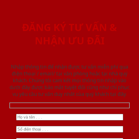
ĐĂNG KÝ TƯ VẤN &
NHẬN ƯU ĐÃI
Nhập thông tin để nhận được tư vấn miễn phí qua
điện thoại / email/ tại văn phòng hoặc tại nhà quý
khách. Chúng tôi cam kết mọi thông tin nhập vào
dưới đây được bảo mật tuyệt đối cũng như chỉ phục
vụ yêu cầu tư vấn duy nhất của quý khách tại đây.