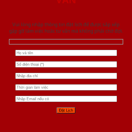
Vui lòng nhập thông tin đặt lịch để được sắp xếp
gặp gỡ làm việc hoăc tư vấn mà không phải chờ đợi.