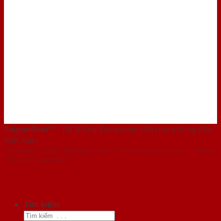
SaigonDoor™
- Hệ thống Showroom cửa nhựa hàng đầu
Việt Nam
Copyright ⓒ 2016 – 2026 SaigonDoor™ - www.bancuanhua.com | Đơn vị
chủ quản SaigonDoor
Tìm kiếm: