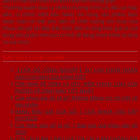
bạn có thể lựa chọn cho phù hợp với không gian.
Thường xuyên đưa ra nhiều chương trình ưu đãi cực hấp
dẫn, có chính sách bảo hành cho từng sản phẩm. Bạn
hoàn toàn có thể yên tâm về chất lượng khi mua cửa
nhựa vân gỗ tại đây. Đặc biệt, đơn vị công khai giá cả của
từng sản phẩm nên bạn có thể dễ dàng tham khảo và đưa
ra lựa chọn.
BÀI VIẾT LIÊN QUAN
【CỬA GỖ CÔNG NGHIỆP】SỰ LỰA CHỌN HOÀN
HẢO CHO MỌI GIA ĐÌNH VIỆT
CỬA NHÀ VỆ SINH LÀ GÌ?| NÊN CHỌN LOẠI CỬA
PHÒNG VỆ SINH NÀO TỐT NHẤT
Cửa nhựa giả gỗ là gì? Những thông tin chi tiết về
sản phẩm
BẢNG BÁO GIÁ CỬA GỖ | CỬA NHỰA CAO CẤP
[01/2022]
Cửa thép vân gỗ là gì? | Báo giá cửa thép vân gỗ
2022
CỬA CÁCH ÂM | BÁO GIÁ CỬA CÁCH ÂM CHỐNG ỒN