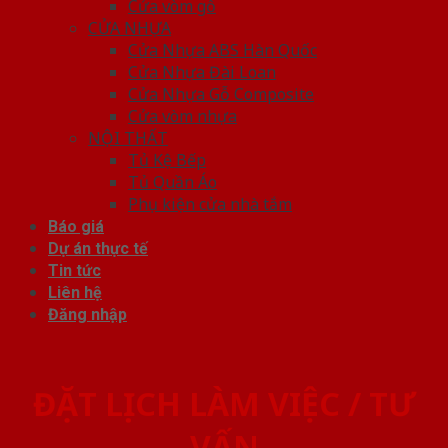
Cửa vòm gỗ
CỬA NHỰA
Cửa Nhựa ABS Hàn Quốc
Cửa Nhựa Đài Loan
Cửa Nhựa Gỗ Composite
Cửa vòm nhựa
NỘI THẤT
Tủ Kệ Bếp
Tủ Quần Áo
Phụ kiện cửa nhà tắm
Báo giá
Dự án thực tế
Tin tức
Liên hệ
Đăng nhập
ĐẶT LỊCH LÀM VIỆC / TƯ
VẤN