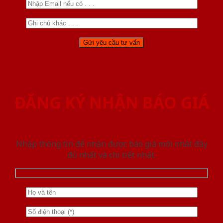
ĐĂNG KÝ NHẬN BÁO GIÁ
Nhập thông tin để nhận được báo giá mới nhât đầy
đủ nhất và chi tiết nhất.