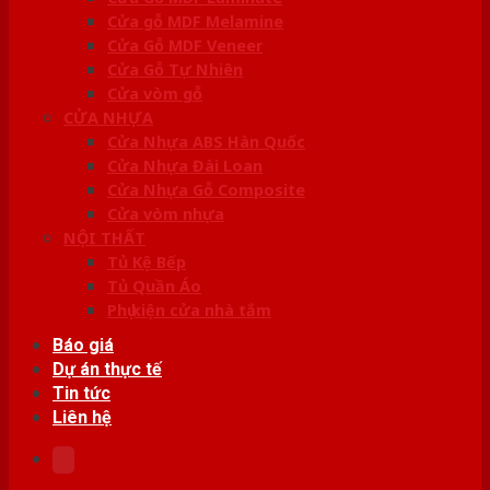
Cửa gỗ MDF Melamine
Cửa Gỗ MDF Veneer
Cửa Gỗ Tự Nhiên
Cửa vòm gỗ
CỬA NHỰA
Cửa Nhựa ABS Hàn Quốc
Cửa Nhựa Đài Loan
Cửa Nhựa Gỗ Composite
Cửa vòm nhựa
NỘI THẤT
Tủ Kệ Bếp
Tủ Quần Áo
Phụ kiện cửa nhà tắm
Báo giá
Dự án thực tế
Tin tức
Liên hệ