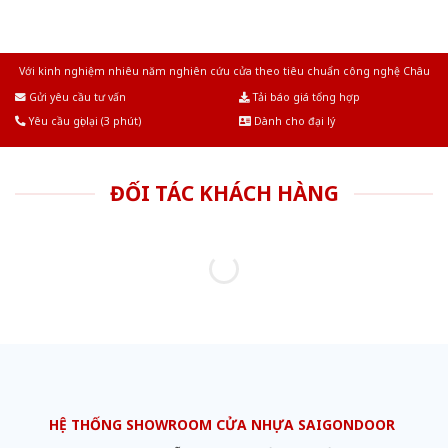
Với kinh nghiệm nhiêu năm nghiên cứu cửa theo tiêu chuẩn công nghệ Châu
Âu.Chúng tôi tự tin là nhà sản xuất & cung cấp hàng đầu tại Việt Nam!
Gửi yêu cầu tư vấn
Tải báo giá tổng hợp
Yêu cầu gọi lại (3 phút)
Dành cho đại lý
ĐỐI TÁC KHÁCH HÀNG
HỆ THỐNG SHOWROOM CỬA NHỰA SAIGONDOOR