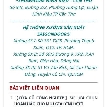
*SHOWROOM NINH KIỀU – CẦN THƠ
Số 94c, Đường 3/2, Phường Hưng Lợi, Quận
Ninh Kiều,TP Cần Thơ
————————————————————
HỆ THỐNG XƯỞNG SẢN XUẤT
SAIGONDOOR®
Xưởng SX I: Số 361 TX25, Phường Thạnh
Xuân, Q12, TP. HCM.
Xưởng SX II: Số 60/3 Đường 9, KP2, P.An
Bình, Biên Hòa, Đồng Nai
Xưởng SX III: 81 Võ Văn Bích, Xã Tân Thạnh
Đông, Huyện Củ Chi, Tp.HCM
BÀI VIẾT LIÊN QUAN
【CỬA GỖ CÔNG NGHIỆP】SỰ LỰA CHỌN
HOÀN HẢO CHO MỌI GIA ĐÌNH VIỆT