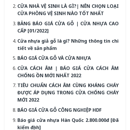
CỬA NHÀ VỆ SINH LÀ GÌ?| NÊN CHỌN LOẠI
CỬA PHÒNG VỆ SINH NÀO TỐT NHẤT
BẢNG BÁO GIÁ CỬA GỖ | CỬA NHỰA CAO
CẤP [01/2022]
Cửa nhựa giả gỗ là gì? Những thông tin chi
tiết về sản phẩm
BÁO GIÁ CỬA GỖ VÀ CỬA NHỰA
CỬA CÁCH ÂM | BÁO GIÁ CỬA CÁCH ÂM
CHỐNG ỒN MỚI NHẤT 2022
TIÊU CHUẨN CÁCH ÂM CÙNG KHÁNG CHÁY
ĐƯỢC ÁP DỤNG TRONG CỬA CHỐNG CHÁY
MỚI 2022
BÁO GIÁ CỬA GỖ CÔNG NGHIỆP HDF
Báo giá cửa nhựa Hàn Quốc 2.800.000đ [Đã
kiểm định]