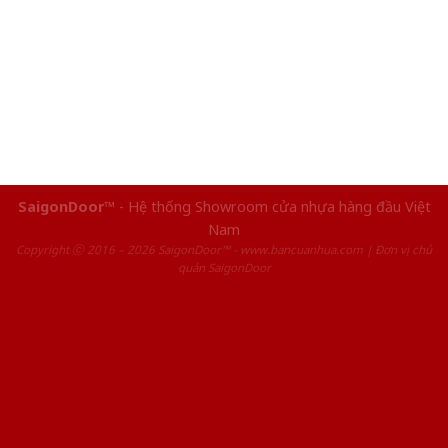
SaigonDoor™
- Hệ thống Showroom cửa nhựa hàng đầu Việt
Nam
Copyright ⓒ 2016 – 2026 SaigonDoor™ - www.bancuanhua.com | Đơn vị chủ
quản SaigonDoor