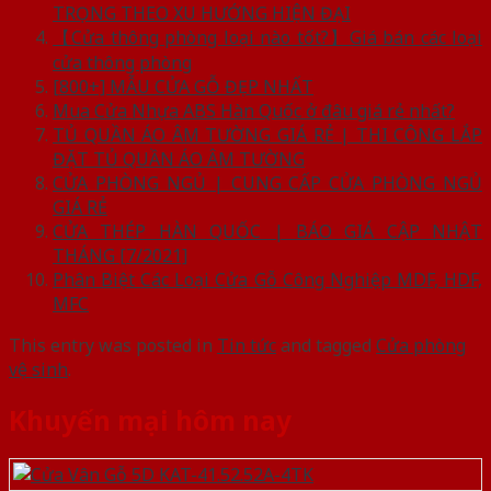
TRỌNG THEO XU HƯỚNG HIỆN ĐẠI
【Cửa thông phòng loại nào tốt?】Giá bán các loại
cửa thông phòng
[800+] MẪU CỬA GỖ ĐẸP NHẤT
Mua Cửa Nhựa ABS Hàn Quốc ở đâu giá rẻ nhất?
TỦ QUẦN ÁO ÂM TƯỜNG GIÁ RẺ | THI CÔNG LẮP
ĐẶT TỦ QUẦN ÁO ÂM TƯỜNG
CỬA PHÒNG NGỦ | CUNG CẤP CỬA PHÒNG NGỦ
GIÁ RẺ
CỬA THÉP HÀN QUỐC | BÁO GIÁ CẬP NHẬT
THÁNG [7/2021]
Phân Biệt Các Loại Cửa Gỗ Công Nghiệp MDF, HDF,
MFC
This entry was posted in
Tin tức
and tagged
Cửa phòng
vệ sinh
.
Khuyến mại hôm nay