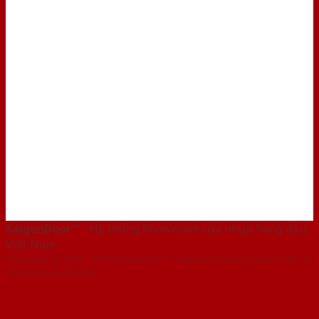
SaigonDoor™
- Hệ thống Showroom cửa nhựa hàng đầu
Việt Nam
Copyright ⓒ 2016 – 2026 SaigonDoor™ - www.bancuanhua.com | Đơn vị
chủ quản SaigonDoor