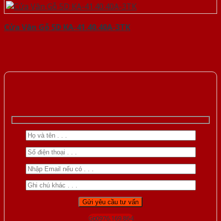
Cửa Vân Gỗ 5D KA-41.40.40A-3TK
Gọi 0976.169.864