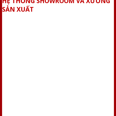
HỆ THỐNG SHOWROOM VÀ XƯỞNG
SẢN XUẤT