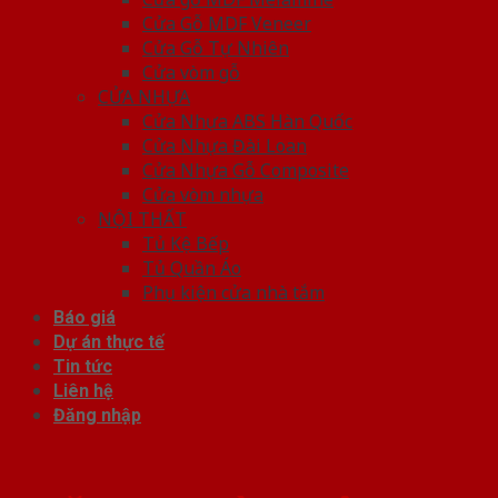
Cửa Gỗ MDF Veneer
Cửa Gỗ Tự Nhiên
Cửa vòm gỗ
CỬA NHỰA
Cửa Nhựa ABS Hàn Quốc
Cửa Nhựa Đài Loan
Cửa Nhựa Gỗ Composite
Cửa vòm nhựa
NỘI THẤT
Tủ Kệ Bếp
Tủ Quần Áo
Phụ kiện cửa nhà tắm
Báo giá
Dự án thực tế
Tin tức
Liên hệ
Đăng nhập