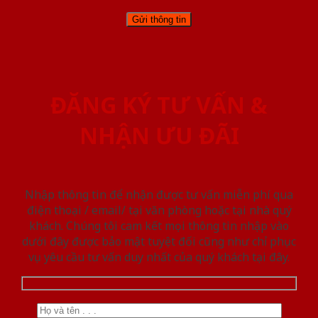
ĐĂNG KÝ TƯ VẤN &
NHẬN ƯU ĐÃI
Nhập thông tin để nhận được tư vấn miễn phí qua
điện thoại / email/ tại văn phòng hoặc tại nhà quý
khách. Chúng tôi cam kết mọi thông tin nhập vào
dưới đây được bảo mật tuyệt đối cũng như chỉ phục
vụ yêu cầu tư vấn duy nhất của quý khách tại đây.