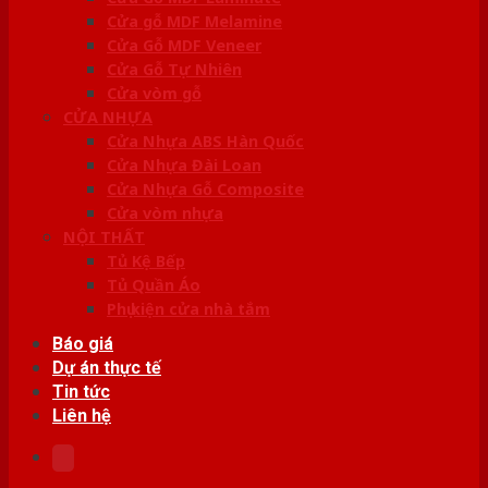
Cửa gỗ MDF Melamine
Cửa Gỗ MDF Veneer
Cửa Gỗ Tự Nhiên
Cửa vòm gỗ
CỬA NHỰA
Cửa Nhựa ABS Hàn Quốc
Cửa Nhựa Đài Loan
Cửa Nhựa Gỗ Composite
Cửa vòm nhựa
NỘI THẤT
Tủ Kệ Bếp
Tủ Quần Áo
Phụ kiện cửa nhà tắm
Báo giá
Dự án thực tế
Tin tức
Liên hệ