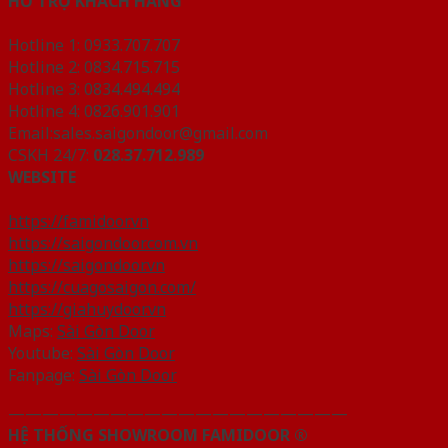
HỖ TRỢ KHÁCH HÀNG
Hotline 1: 0933.707.707
Hotline 2: 0834.715.715
Hotline 3: 0834.494.494
Hotline 4: 0826.901.901
Email:sales.saigondoor@gmail.com
CSKH 24/7:
028.37.712.989
WEBSITE
https://famidoor.vn
https://saigondoor.com.vn
https://saigondoor.vn
https://cuagosaigon.com/
https://giahuydoor.vn
Maps:
Sài Gòn Door
Youtube:
Sài Gòn Door
Fanpage:
Sài Gòn Door
————————————————————
HỆ THỐNG SHOWROOM FAMIDOOR ®