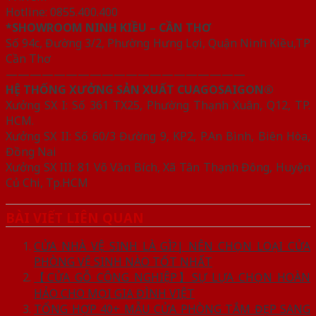
Hotline: 0855.400.400
*SHOWROOM NINH KIỀU – CẦN THƠ
Số 94c, Đường 3/2, Phường Hưng Lợi, Quận Ninh Kiều,TP
Cần Thơ
————————————————————
HỆ THỐNG XƯỞNG SẢN XUẤT CUAGOSAIGON®
Xưởng SX I: Số 361 TX25, Phường Thạnh Xuân, Q12, TP.
HCM.
Xưởng SX II: Số 60/3 Đường 9, KP2, P.An Bình, Biên Hòa,
Đồng Nai
Xưởng SX III: 81 Võ Văn Bích, Xã Tân Thạnh Đông, Huyện
Củ Chi, Tp.HCM
BÀI VIẾT LIÊN QUAN
CỬA NHÀ VỆ SINH LÀ GÌ?| NÊN CHỌN LOẠI CỬA
PHÒNG VỆ SINH NÀO TỐT NHẤT
【CỬA GỖ CÔNG NGHIỆP】SỰ LỰA CHỌN HOÀN
HẢO CHO MỌI GIA ĐÌNH VIỆT
TỔNG HỢP 40+ MẪU CỬA PHÒNG TẮM ĐẸP SANG