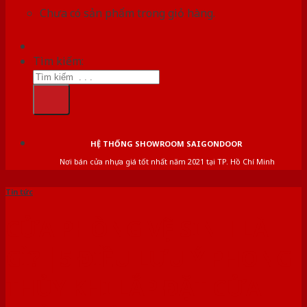
Chưa có sản phẩm trong giỏ hàng.
Tìm kiếm:
HỆ THỐNG SHOWROOM SAIGONDOOR
Nơi bán cửa nhựa giá tốt nhất năm 2021 tại TP. Hồ Chí Minh
Tin tức
CỬA PHÒNG VỆ SINH LÀ
GÌ? │5 ĐIỀU LƯU Ý PHONG
THỦY KHI LẮP ĐẶT CỬA