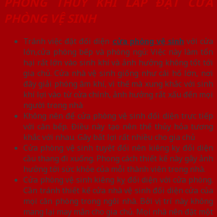
PHONG THỦY KHI LẮP ĐẶT CỬA
PHÒNG VỆ SINH
Tránh việc đặt đối diện
cửa phòng vệ sinh
với cửa
lớn,cửa phòng bếp và phòng ngủ: Việc này làm tổn
hại rất lớn vào sinh khí và ảnh hưởng không tốt tới
gia chủ. Cửa nhà vệ sinh giống như cái hố lớn, nơi
đây giải phóng âm khí, vì thế mà xung khắc với sinh
khí lợi vào từ cửa chính, ảnh hưởng rất xấu đến mọi
người trong nhà
Không nên để cửa phòng vệ sinh đối diện trực tiếp
với căn bếp. Điều này tạo nên thế thủy hỏa tương
khắc với nhau. Gây bất lợi rất nhiều cho gia chủ
Cửa phòng vệ sinh tuyệt đối nên kiêng kỵ đối diện
cầu thang đi xuống. Phong cách thiết kế này gây ảnh
hưởng tới sức khỏe của mỗi thành viên trong nhà.
Cửa phòng vệ sinh kiêng kỵ đối diện với cửa phòng.
Cần tránh thiết kế cửa nhà vệ sinh đối diện cửa của
mọi căn phòng trong ngôi nhà. Bởi vị trí này không
mang lại may mắn cho gia chủ. Mọi nhà nên đặt một