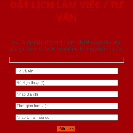
ĐẶT LỊCH LÀM VIỆC / TƯ
VẤN
Vui lòng nhập thông tin đặt lịch để được sắp xếp
gặp gỡ làm việc hoăc tư vấn mà không phải chờ đợi.