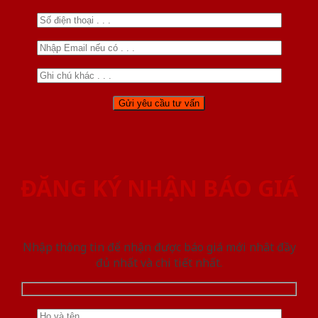
ĐĂNG KÝ NHẬN BÁO GIÁ
Nhập thông tin để nhận được báo giá mới nhât đầy
đủ nhất và chi tiết nhất.