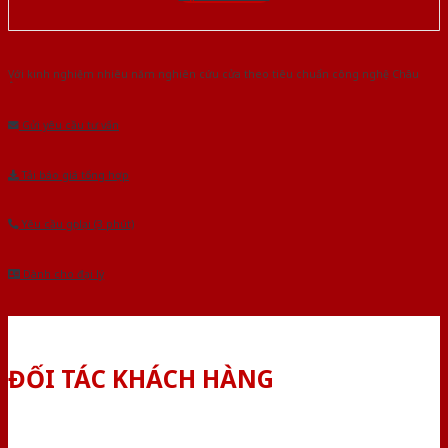
Với kinh nghiệm nhiêu năm nghiên cứu cửa theo tiêu chuẩn công nghệ Châu
Âu.Chúng tôi tự tin là nhà sản xuất & cung cấp hàng đầu tại Việt Nam!
Gửi yêu cầu tư vấn
Tải báo giá tổng hợp
Yêu cầu gọi lại (3 phút)
Dành cho đại lý
ĐỐI TÁC KHÁCH HÀNG