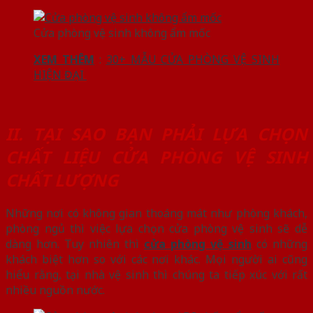
Cửa phòng vệ sinh không ẩm mốc
XEM THÊM
:
30+ MẪU CỬA PHÒNG VỆ SINH
HIỆN ĐẠI
II. TẠI SAO BẠN PHẢI LỰA CHỌN
CHẤT LIỆU CỬA PHÒNG VỆ SINH
CHẤT LƯỢNG
Những nơi có không gian thoáng mát như phòng khách,
phòng ngủ thì việc lựa chọn cửa phòng vệ sinh sẽ dễ
dàng hơn. Tuy nhiên thì
cửa phòng vệ sinh
có những
khách biệt hơn so với các nơi khác. Mọi người ai cũng
hiểu rằng, tại nhà vệ sinh thì chúng ta tiếp xúc với rất
nhiều nguồn nước.