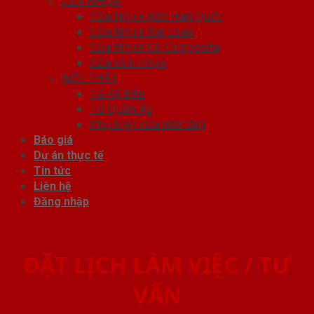
CỬA NHỰA
Cửa Nhựa ABS Hàn Quốc
Cửa Nhựa Đài Loan
Cửa Nhựa Gỗ Composite
Cửa vòm nhựa
NỘI THẤT
Tủ Kệ Bếp
Tủ Quần Áo
Phụ kiện cửa nhà tắm
Báo giá
Dự án thực tế
Tin tức
Liên hệ
Đăng nhập
ĐẶT LỊCH LÀM VIỆC / TƯ
VẤN