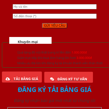
Khuyến mại
Quà tặng đồ nội thất trang trí lên đến
1.000.000đ
Giảm trực tiếp khi mua đơn hàng lớn hơn
3.000.000đ
Nhiều ưu đãi lớn khi đăng ký tài khoản thành viên thân thiết
TẢI BẢNG GIÁ
ĐĂNG KÝ TƯ VẤN
ĐĂNG KÝ TẢI BẢNG GIÁ
Đăng ký nhận báo giá mới nhất từ chúng tôi