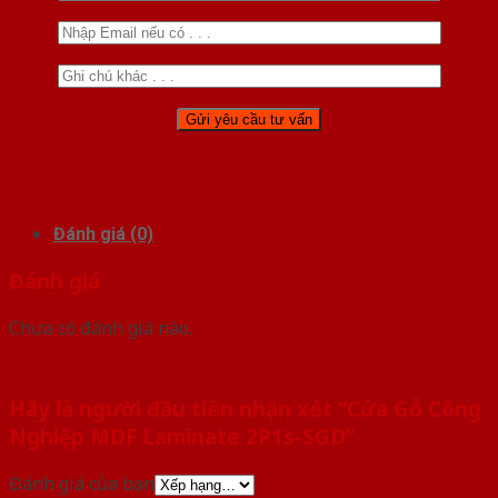
Đánh giá (0)
Đánh giá
Chưa có đánh giá nào.
Hãy là người đầu tiên nhận xét “Cửa Gỗ Công
Nghiệp MDF Laminate 2P1s-SGD”
Đánh giá của bạn