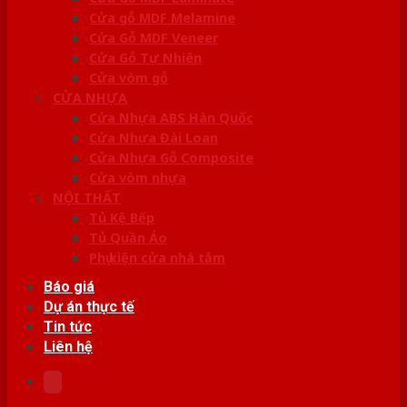
Cửa gỗ MDF Melamine
Cửa Gỗ MDF Veneer
Cửa Gỗ Tự Nhiên
Cửa vòm gỗ
CỬA NHỰA
Cửa Nhựa ABS Hàn Quốc
Cửa Nhựa Đài Loan
Cửa Nhựa Gỗ Composite
Cửa vòm nhựa
NỘI THẤT
Tủ Kệ Bếp
Tủ Quần Áo
Phụ kiện cửa nhà tắm
Báo giá
Dự án thực tế
Tin tức
Liên hệ