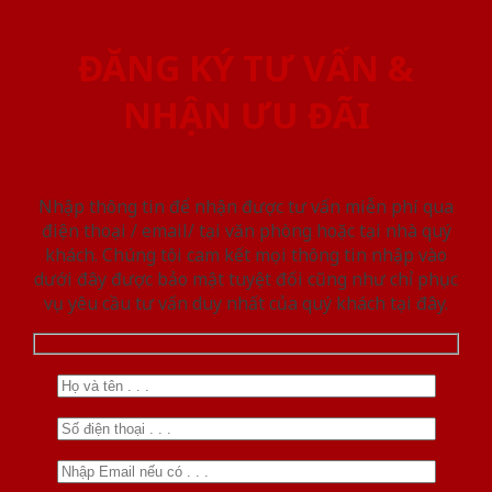
ĐĂNG KÝ TƯ VẤN &
NHẬN ƯU ĐÃI
Nhập thông tin để nhận được tư vấn miễn phí qua
điện thoại / email/ tại văn phòng hoặc tại nhà quý
khách. Chúng tôi cam kết mọi thông tin nhập vào
dưới đây được bảo mật tuyệt đối cũng như chỉ phục
vụ yêu cầu tư vấn duy nhất của quý khách tại đây.