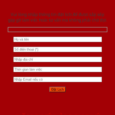
Vui lòng nhập thông tin đặt lịch để được sắp xếp
gặp gỡ làm việc hoăc tư vấn mà không phải chờ đợi.