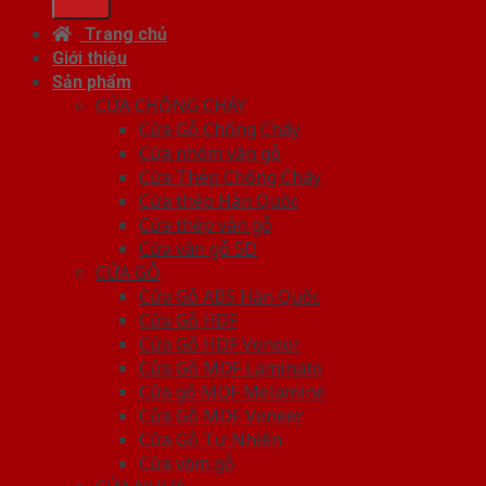
Trang chủ
Giới thiệu
Sản phẩm
CỬA CHỐNG CHÁY
Cửa Gỗ Chống Cháy
Cửa nhôm vân gỗ
Cửa Thép Chống Cháy
Cửa thép Hàn Quốc
Cửa thép vân gỗ
Cửa vân gỗ 5D
CỬA GỖ
Cửa Gỗ ABS Hàn Quốc
Cửa Gỗ HDF
Cửa Gỗ HDF Veneer
Cửa Gỗ MDF Laminate
Cửa gỗ MDF Melamine
Cửa Gỗ MDF Veneer
Cửa Gỗ Tự Nhiên
Cửa vòm gỗ