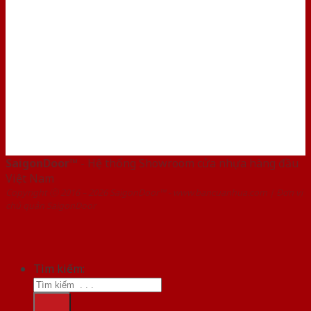
SaigonDoor™
- Hệ thống Showroom cửa nhựa hàng đầu
Việt Nam
Copyright ⓒ 2016 – 2026 SaigonDoor™ - www.bancuanhua.com | Đơn vị
chủ quản SaigonDoor
Tìm kiếm: