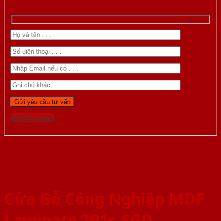
Gọi 0976.169.864
Cửa Gỗ Công Nghiệp MDF
Laminate 2P1s-SGD