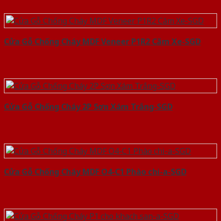
Cửa Gỗ Chống Cháy MDF Veneer P1R2 Căm Xe-SGD
Cửa Gỗ Chống Cháy 2P Sơn Xám Trắng-SGD
Cửa Gỗ Chống Cháy MDF O4-C1 Phào chi-a-SGD