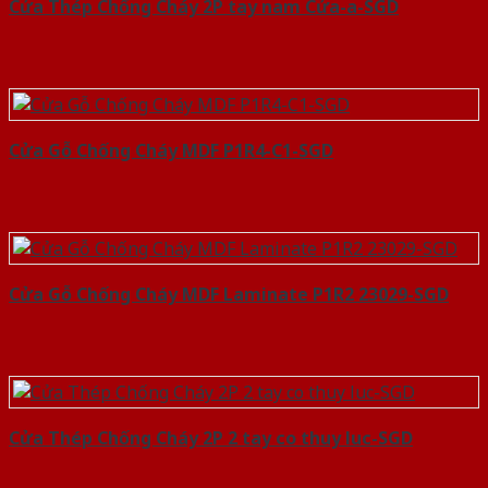
Cửa Thép Chống Cháy 2P tay nam Cửa-a-SGD
Cửa Gỗ Chống Cháy MDF P1R4-C1-SGD
Cửa Gỗ Chống Cháy MDF Laminate P1R2 23029-SGD
Cửa Thép Chống Cháy 2P 2 tay co thuy luc-SGD