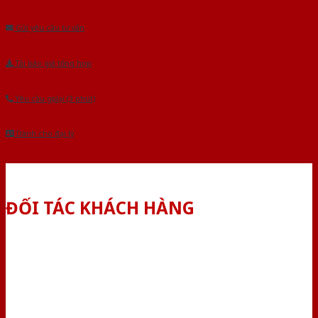
Âu.Chúng tôi tự tin là nhà sản xuất & cung cấp hàng đầu tại Việt Nam!
Gửi yêu cầu tư vấn
Tải báo giá tổng hợp
Yêu cầu gọi lại (3 phút)
Dành cho đại lý
ĐỐI TÁC KHÁCH HÀNG