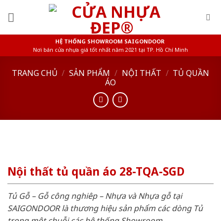
Skip
to
content
HỆ THỐNG SHOWROOM SAIGONDOOR
Nơi bán cửa nhựa giá tốt nhất năm 2021 tại TP. Hồ Chí Minh
TRANG CHỦ
/
SẢN PHẨM
/
NỘI THẤT
/
TỦ QUẦN
ÁO
Nội thất tủ quần áo 28-TQA-SGD
Tủ Gỗ – Gỗ công nghiêp – Nhựa và Nhựa gỗ tại
SAIGONDOOR là thương hiệu sản phẩm các dòng Tủ
trong một chuỗi các hệ thống Showroom