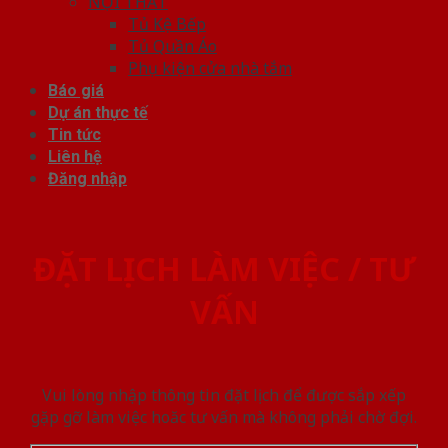
NỘI THẤT
Tủ Kệ Bếp
Tủ Quần Áo
Phụ kiện cửa nhà tắm
Báo giá
Dự án thực tế
Tin tức
Liên hệ
Đăng nhập
ĐẶT LỊCH LÀM VIỆC / TƯ
VẤN
Vui lòng nhập thông tin đặt lịch để được sắp xếp
gặp gỡ làm việc hoăc tư vấn mà không phải chờ đợi.