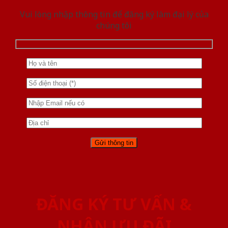
Vui lòng nhập thông tin để đăng ký làm đại lý của
chúng tôi
ĐĂNG KÝ TƯ VẤN &
NHẬN ƯU ĐÃI