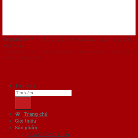
SaigonDoor™
- Hệ thống Showroom cửa nhựa hàng đầu
Việt Nam
Copyright ⓒ 2016 – 2026 SaigonDoor™ - www.bancuanhua.com | Đơn vị
chủ quản SaigonDoor
Tìm kiếm:
Trang chủ
Giới thiệu
Sản phẩm
CỬA CHỐNG CHÁY