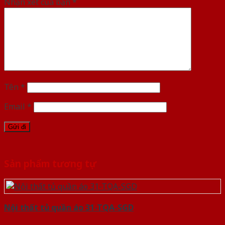
Nhận xét của bạn
*
Tên
*
Email
*
Sản phẩm tương tự
Nội thất tủ quần áo 31-TQA-SGD