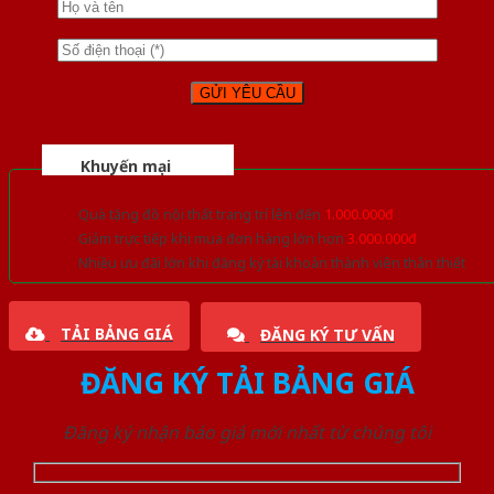
Khuyến mại
Quà tặng đồ nội thất trang trí lên đến
1.000.000đ
Giảm trực tiếp khi mua đơn hàng lớn hơn
3.000.000đ
Nhiều ưu đãi lớn khi đăng ký tài khoản thành viên thân thiết
TẢI BẢNG GIÁ
ĐĂNG KÝ TƯ VẤN
ĐĂNG KÝ TẢI BẢNG GIÁ
Đăng ký nhận báo giá mới nhất từ chúng tôi