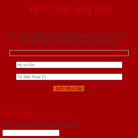
YÊU CẦU GỌI LẠI
Vui lòng nhập thông tin để chúng tôi có thể liên hệ
với quý khách trong thời gian nhanh nhất.
Đăng nhập
Tên tài khoản hoặc địa chỉ email
*