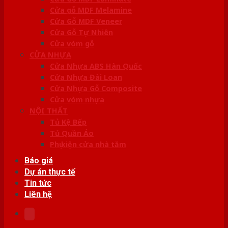
Cửa gỗ MDF Melamine
Cửa Gỗ MDF Veneer
Cửa Gỗ Tự Nhiên
Cửa vòm gỗ
CỬA NHỰA
Cửa Nhựa ABS Hàn Quốc
Cửa Nhựa Đài Loan
Cửa Nhựa Gỗ Composite
Cửa vòm nhựa
NỘI THẤT
Tủ Kệ Bếp
Tủ Quần Áo
Phụ kiện cửa nhà tắm
Báo giá
Dự án thực tế
Tin tức
Liên hệ