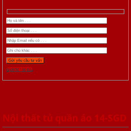
Gọi 0976.169.864
Nội thất tủ quần áo 14-SGD