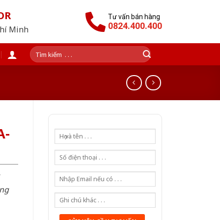
OR
Tư vấn bán hàng
0824.400.400
Chí Minh
Tìm
kiếm:
A-
òng