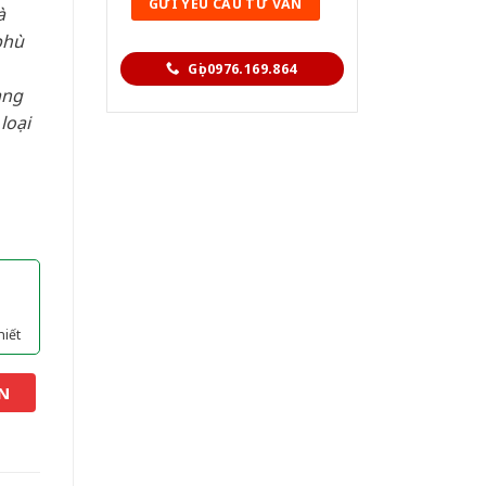
à
phù
Gọi 0976.169.864
àng
loại
hiết
N