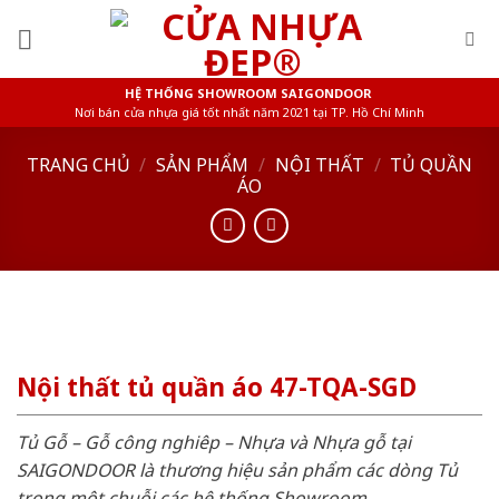
Skip
to
content
HỆ THỐNG SHOWROOM SAIGONDOOR
Nơi bán cửa nhựa giá tốt nhất năm 2021 tại TP. Hồ Chí Minh
TRANG CHỦ
/
SẢN PHẨM
/
NỘI THẤT
/
TỦ QUẦN
ÁO
Nội thất tủ quần áo 47-TQA-SGD
Tủ Gỗ – Gỗ công nghiêp – Nhựa và Nhựa gỗ tại
SAIGONDOOR là thương hiệu sản phẩm các dòng Tủ
trong một chuỗi các hệ thống Showroom