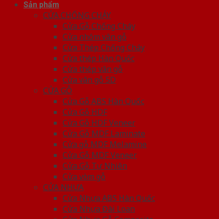
Sản phẩm
CỬA CHỐNG CHÁY
Cửa Gỗ Chống Cháy
Cửa nhôm vân gỗ
Cửa Thép Chống Cháy
Cửa thép Hàn Quốc
Cửa thép vân gỗ
Cửa vân gỗ 5D
CỬA GỖ
Cửa Gỗ ABS Hàn Quốc
Cửa Gỗ HDF
Cửa Gỗ HDF Veneer
Cửa Gỗ MDF Laminate
Cửa gỗ MDF Melamine
Cửa Gỗ MDF Veneer
Cửa Gỗ Tự Nhiên
Cửa vòm gỗ
CỬA NHỰA
Cửa Nhựa ABS Hàn Quốc
Cửa Nhựa Đài Loan