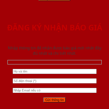
ĐĂNG KÝ NHẬN BÁO GIÁ
Nhập thông tin để nhận được báo giá mới nhât đầy
đủ nhất và chi tiết nhất.