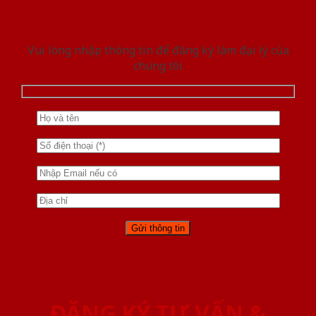
Vui lòng nhập thông tin để đăng ký làm đại lý của
chúng tôi
ĐĂNG KÝ TƯ VẤN &