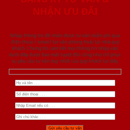
NHẬN ƯU ĐÃI
Nhập thông tin để nhận được tư vấn miễn phí qua
điện thoại / email/ tại văn phòng hoặc tại nhà quý
khách. Chúng tôi cam kết mọi thông tin nhập vào
dưới đây được bảo mật tuyệt đối cũng như chỉ phục
vụ yêu cầu tư vấn duy nhất của quý khách tại đây.