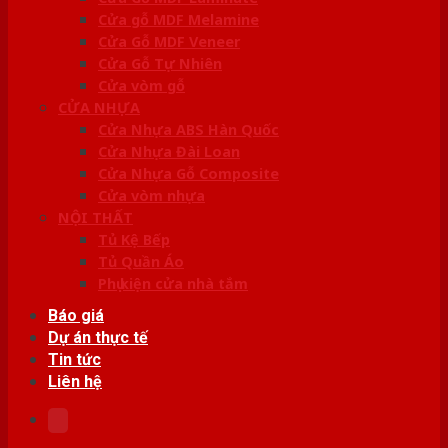
Cửa gỗ MDF Melamine
Cửa Gỗ MDF Veneer
Cửa Gỗ Tự Nhiên
Cửa vòm gỗ
CỬA NHỰA
Cửa Nhựa ABS Hàn Quốc
Cửa Nhựa Đài Loan
Cửa Nhựa Gỗ Composite
Cửa vòm nhựa
NỘI THẤT
Tủ Kệ Bếp
Tủ Quần Áo
Phụ kiện cửa nhà tắm
Báo giá
Dự án thực tế
Tin tức
Liên hệ