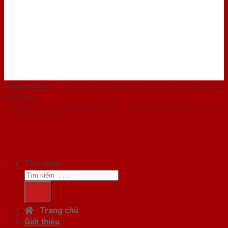
SaigonDoor™
- Hệ thống Showroom cửa nhựa hàng đầu
Việt Nam
Copyright ⓒ 2016 – 2026 SaigonDoor™ - www.bancuanhua.com | Đơn vị
chủ quản SaigonDoor
Tìm kiếm:
Trang chủ
Giới thiệu