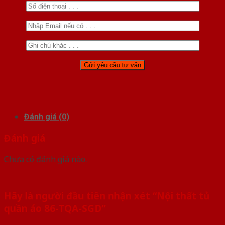
Đánh giá (0)
Đánh giá
Chưa có đánh giá nào.
Hãy là người đầu tiên nhận xét “Nội thất tủ
quần áo 86-TQA-SGD”