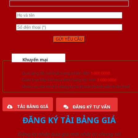
Khuyến mại
Quà tặng đồ nội thất trang trí lên đến
1.000.000đ
Giảm trực tiếp khi mua đơn hàng lớn hơn
3.000.000đ
Nhiều ưu đãi lớn khi đăng ký tài khoản thành viên thân thiết
TẢI BẢNG GIÁ
ĐĂNG KÝ TƯ VẤN
ĐĂNG KÝ TẢI BẢNG GIÁ
Đăng ký nhận báo giá mới nhất từ chúng tôi