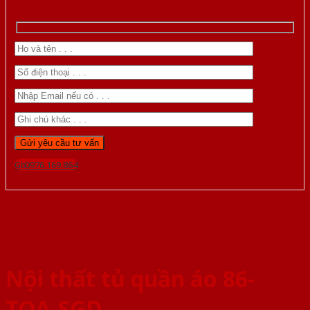
Gọi 0976.169.864
Nội thất tủ quần áo 86-
TQA-SGD