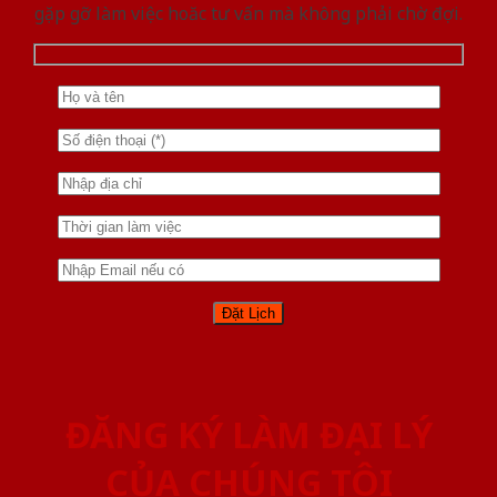
gặp gỡ làm việc hoăc tư vấn mà không phải chờ đợi.
ĐĂNG KÝ LÀM ĐẠI LÝ
CỦA CHÚNG TÔI