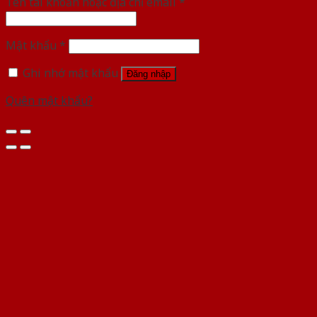
Tên tài khoản hoặc địa chỉ email
*
Mật khẩu
*
Ghi nhớ mật khẩu
Đăng nhập
Quên mật khẩu?