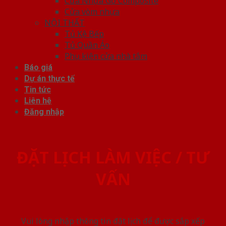
Cửa Nhựa Gỗ Composite
Cửa vòm nhựa
NỘI THẤT
Tủ Kệ Bếp
Tủ Quần Áo
Phụ kiện cửa nhà tắm
Báo giá
Dự án thực tế
Tin tức
Liên hệ
Đăng nhập
ĐẶT LỊCH LÀM VIỆC / TƯ
VẤN
Vui lòng nhập thông tin đặt lịch để được sắp xếp