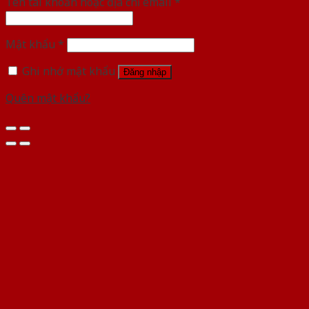
Tên tài khoản hoặc địa chỉ email
*
Mật khẩu
*
Ghi nhớ mật khẩu
Đăng nhập
Quên mật khẩu?