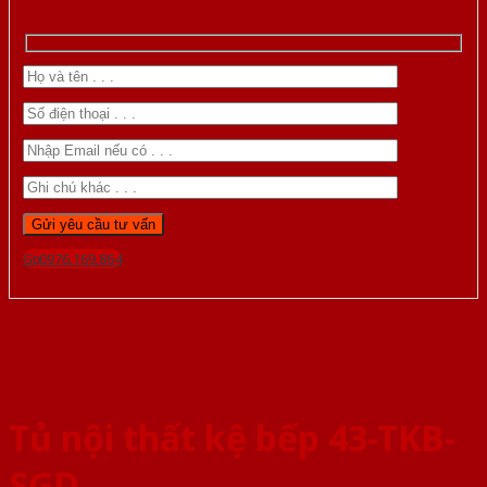
Gọi 0976.169.864
Tủ nội thất kệ bếp 43-TKB-
SGD