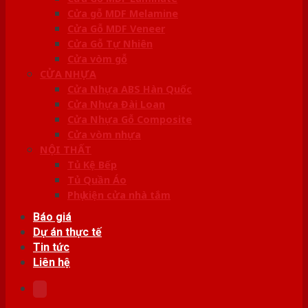
Cửa gỗ MDF Melamine
Cửa Gỗ MDF Veneer
Cửa Gỗ Tự Nhiên
Cửa vòm gỗ
CỬA NHỰA
Cửa Nhựa ABS Hàn Quốc
Cửa Nhựa Đài Loan
Cửa Nhựa Gỗ Composite
Cửa vòm nhựa
NỘI THẤT
Tủ Kệ Bếp
Tủ Quần Áo
Phụ kiện cửa nhà tắm
Báo giá
Dự án thực tế
Tin tức
Liên hệ