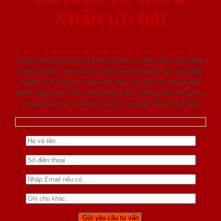
NHẬN ƯU ĐÃI
Nhập thông tin để nhận được tư vấn miễn phí qua
điện thoại / email/ tại văn phòng hoặc tại nhà quý
khách. Chúng tôi cam kết mọi thông tin nhập vào
dưới đây được bảo mật tuyệt đối cũng như chỉ phục
vụ yêu cầu tư vấn duy nhất của quý khách tại đây.