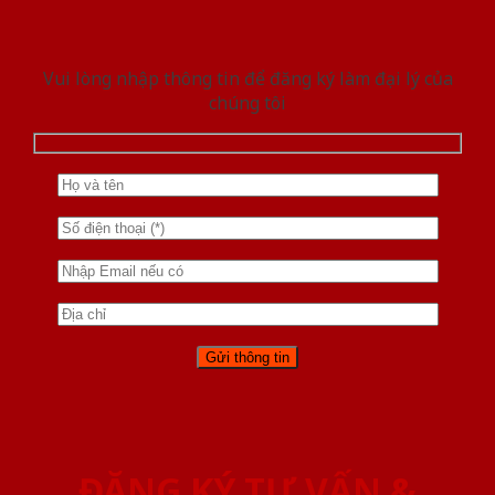
Vui lòng nhập thông tin để đăng ký làm đại lý của
chúng tôi
ĐĂNG KÝ TƯ VẤN &