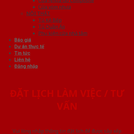
Cửa Nhựa Gỗ Composite
Cửa vòm nhựa
NỘI THẤT
Tủ Kệ Bếp
Tủ Quần Áo
Phụ kiện cửa nhà tắm
Báo giá
Dự án thực tế
Tin tức
Liên hệ
Đăng nhập
ĐẶT LỊCH LÀM VIỆC / TƯ
VẤN
Vui lòng nhập thông tin đặt lịch để được sắp xếp