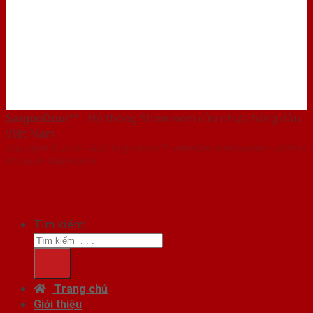
SaigonDoor™
- Hệ thống Showroom cửa nhựa hàng đầu
Việt Nam
Copyright ⓒ 2016 – 2026 SaigonDoor™ - www.bancuanhua.com | Đơn vị
chủ quản SaigonDoor
Tìm kiếm:
Trang chủ
Giới thiệu