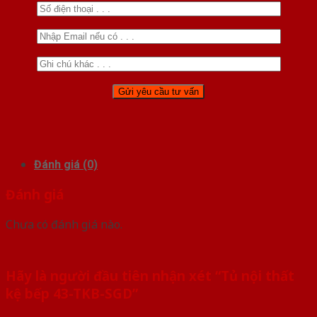
Đánh giá (0)
Đánh giá
Chưa có đánh giá nào.
Hãy là người đầu tiên nhận xét “Tủ nội thất
kệ bếp 43-TKB-SGD”