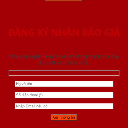
ĐĂNG KÝ NHẬN BÁO GIÁ
Nhập thông tin để nhận được báo giá mới nhât đầy
đủ nhất và chi tiết nhất.