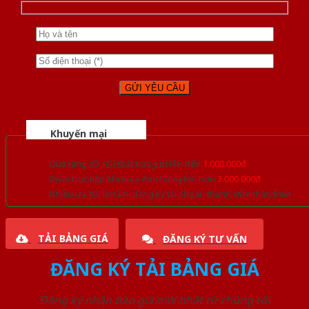
Khuyến mại
Quà tặng đồ nội thất trang trí lên đến
1.000.000đ
Giảm trực tiếp khi mua đơn hàng lớn hơn
3.000.000đ
Nhiều ưu đãi lớn khi đăng ký tài khoản thành viên thân thiết
TẢI BẢNG GIÁ
ĐĂNG KÝ TƯ VẤN
ĐĂNG KÝ TẢI BẢNG GIÁ
Đăng ký nhận báo giá mới nhất từ chúng tôi