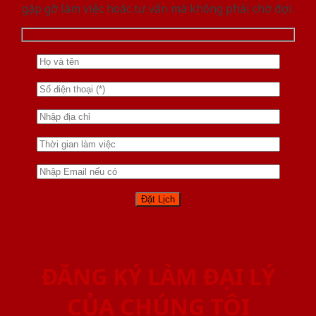
gặp gỡ làm việc hoăc tư vấn mà không phải chờ đợi.
ĐĂNG KÝ LÀM ĐẠI LÝ
CỦA CHÚNG TÔI