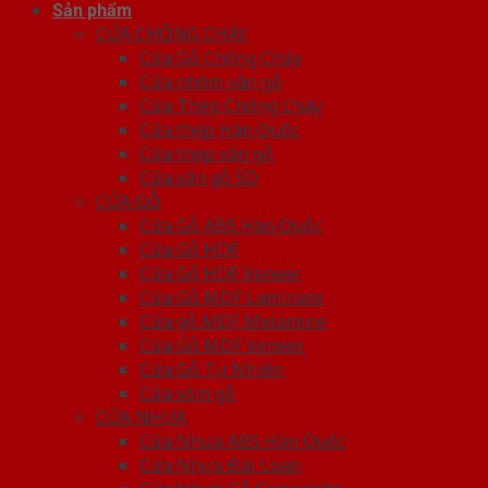
Sản phẩm
CỬA CHỐNG CHÁY
Cửa Gỗ Chống Cháy
Cửa nhôm vân gỗ
Cửa Thép Chống Cháy
Cửa thép Hàn Quốc
Cửa thép vân gỗ
Cửa vân gỗ 5D
CỬA GỖ
Cửa Gỗ ABS Hàn Quốc
Cửa Gỗ HDF
Cửa Gỗ HDF Veneer
Cửa Gỗ MDF Laminate
Cửa gỗ MDF Melamine
Cửa Gỗ MDF Veneer
Cửa Gỗ Tự Nhiên
Cửa vòm gỗ
CỬA NHỰA
Cửa Nhựa ABS Hàn Quốc
Cửa Nhựa Đài Loan