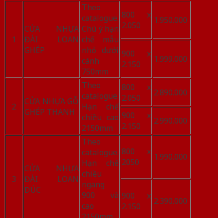
Theo
800 x
catalogue.
1.950.000
2.050
CỬA NHỰA
Chú ý hạn
1
ĐÀI LOAN
chế mẫu
GHÉP
nhỏ dưới
900 x
1.999.000
cánh
2.150
750mm
Theo
800 x
2.890.000
catalogue.
2.050
CỬA NHỰA GỖ
2
Hạn chế
GHÉP THANH
900 x
chiều cao
2.990.000
2.150
2150mm
Theo
800 x
catalogue.
1.990.000
2050
Hạn chế
CỬA NHỰA
chiều
3
ĐÀI LOAN
ngang
ĐÚC
900 và
900 x
2.390.000
cao
2.150
2150mm