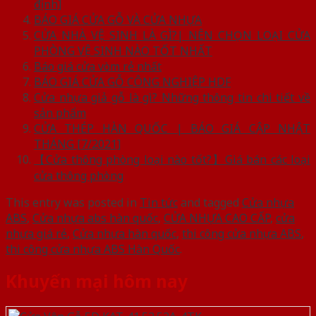
định]
BÁO GIÁ CỬA GỖ VÀ CỬA NHỰA
CỬA NHÀ VỆ SINH LÀ GÌ?| NÊN CHỌN LOẠI CỬA
PHÒNG VỆ SINH NÀO TỐT NHẤT
Báo giá cửa vòm rẻ nhất
BÁO GIÁ CỬA GỖ CÔNG NGHIỆP HDF
Cửa nhựa giả gỗ là gì? Những thông tin chi tiết về
sản phẩm
CỬA THÉP HÀN QUỐC | BÁO GIÁ CẬP NHẬT
THÁNG [7/2021]
【Cửa thông phòng loại nào tốt?】Giá bán các loại
cửa thông phòng
This entry was posted in
Tin tức
and tagged
Cửa nhựa
ABS
,
Cửa nhựa abs hàn quốc
,
CỬA NHỰA CAO CẤP
,
cửa
nhựa giá rẻ
,
Cửa nhựa hàn quốc
,
thi công cửa nhựa ABS
,
thi công cửa nhựa ABS Hàn Quốc
.
Khuyến mại hôm nay