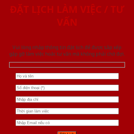
ĐẶT LỊCH LÀM VIỆC / TƯ
VẤN
Vui lòng nhập thông tin đặt lịch để được sắp xếp
gặp gỡ làm việc hoăc tư vấn mà không phải chờ đợi.