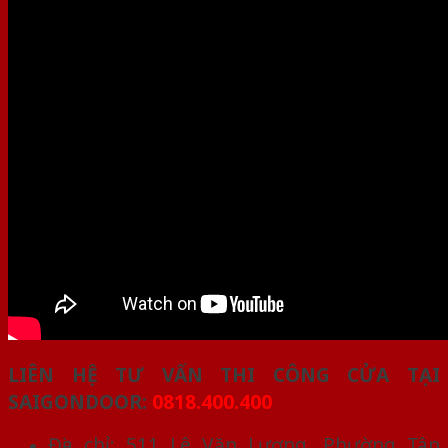
LIÊN HỆ TƯ VẤN THI CÔNG CỬA TẠI
SAIGONDOOR:
0818.400.400
Địa chỉ: 511 Lê Văn Lương, Phường Tân