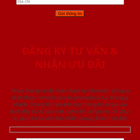
ĐĂNG KÝ TƯ VẤN &
NHẬN ƯU ĐÃI
Nhập thông tin để nhận được tư vấn miễn phí qua
điện thoại / email/ tại văn phòng hoặc tại nhà quý
khách. Chúng tôi cam kết mọi thông tin nhập vào
dưới đây được bảo mật tuyệt đối cũng như chỉ phục
vụ yêu cầu tư vấn duy nhất của quý khách tại đây.