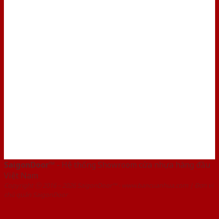
SaigonDoor™
- Hệ thống Showroom cửa nhựa hàng đầu
Việt Nam
Copyright ⓒ 2016 – 2026 SaigonDoor™ - www.bancuanhua.com | Đơn vị
chủ quản SaigonDoor