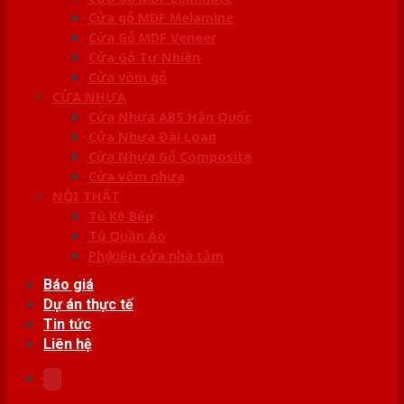
Cửa gỗ MDF Melamine
Cửa Gỗ MDF Veneer
Cửa Gỗ Tự Nhiên
Cửa vòm gỗ
CỬA NHỰA
Cửa Nhựa ABS Hàn Quốc
Cửa Nhựa Đài Loan
Cửa Nhựa Gỗ Composite
Cửa vòm nhựa
NỘI THẤT
Tủ Kệ Bếp
Tủ Quần Áo
Phụ kiện cửa nhà tắm
Báo giá
Dự án thực tế
Tin tức
Liên hệ