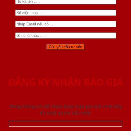
ĐĂNG KÝ NHẬN BÁO GIÁ
Nhập thông tin để nhận được báo giá mới nhât đầy
đủ nhất và chi tiết nhất.