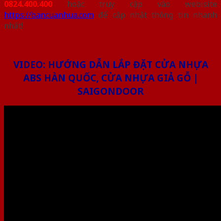
0824.400.400
hoặc truy cập vào webisite
https://bancuanhua.com
để cập nhật thông tin nhanh
nhất!
VIDEO: HƯỚNG DẪN LẮP ĐẶT CỬA NHỰA
ABS HÀN QUỐC, CỬA NHỰA GIẢ GỖ |
SAIGONDOOR