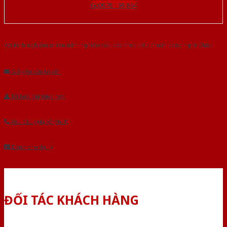
Gọi 0976.169.864
Với kinh nghiệm nhiêu năm nghiên cứu cửa theo tiêu chuẩn công nghệ Châu
Âu.Chúng tôi tự tin là nhà sản xuất & cung cấp hàng đầu tại Việt Nam!
Gửi yêu cầu tư vấn
Tải báo giá tổng hợp
Yêu cầu gọi lại (3 phút)
Dành cho đại lý
ĐỐI TÁC KHÁCH HÀNG