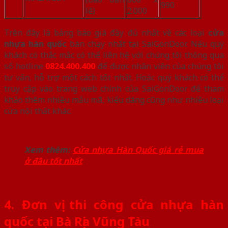
990
lề)
2.000
Trên đây là bảng báo giá đầy đủ nhất về các loại
cửa
nhựa hàn quốc
bán chạy nhất tại SaiGonDoor. Nếu quý
khách có thắc mắc có thể liên hệ với chúng tôi thông qua
số hotline
0824.400.400
để được nhân viên của chúng tôi
tư vấn, hỗ trợ một cách tốt nhất. Hoặc quý khách có thể
truy cập vào trang web chính của SaiGonDoor để tham
khảo thêm nhiều mẫu mã, kiểu dáng cũng như nhiều loại
cửa nội thất khác.
Xem thêm:
Cửa nhựa Hàn Quốc giá rẻ mua
ở đâu tốt nhất
4. Đơn vị thi công cửa nhựa hàn
quốc tại Bà Rịa Vũng Tàu