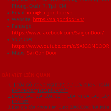
Phong, Quận 7, Tp.HCM
Email:
info@saigondoor.vn
Website:
https://saigondoor.vn/
Fanpage:
https://www.facebook.com/SaigonDoor/
Youtube:
https://www.youtube.com/c/SAIGONDOOR
Maps:
Sài Gòn Door
BÀI VIẾT LIÊN QUAN
【CỬA GỖ CÔNG NGHIỆP】SỰ LỰA CHỌN HOÀN
HẢO CHO MỌI GIA ĐÌNH VIỆT
BẢNG BÁO GIÁ CỬA GỖ | CỬA NHỰA CAO CẤP
[01/2022]
Báo giá cửa nhựa Hàn Quốc 2.800.000đ [Đã kiểm