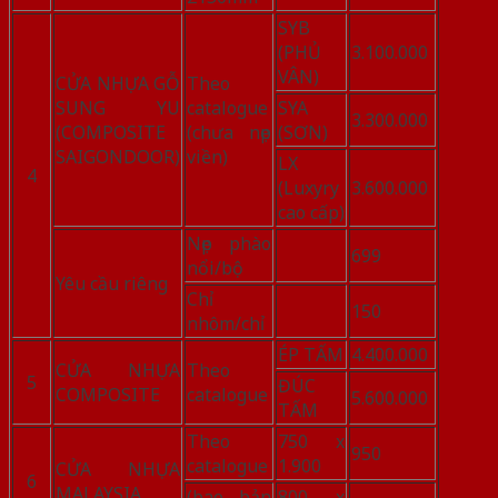
SYB
(PHỦ
3.100.000
VÂN)
CỬA NHỰA GỖ
Theo
SUNG YU
catalogue
SYA
3.300.000
(COMPOSITE
(chưa nẹp
(SƠN)
SAIGONDOOR)
viền)
LX
4
(Luxyry
3.600.000
cao cấp)
Nẹp phào
699
nổi/bộ
Yêu cầu riêng
Chỉ
150
nhôm/chỉ
ÉP TẤM
4.400.000
CỬA NHỰA
Theo
5
ĐÚC
COMPOSITE
catalogue
5.600.000
TẤM
Theo
750 x
950
catalogue
1.900
CỬA NHỰA
6
MALAYSIA
(bao bản
800 x