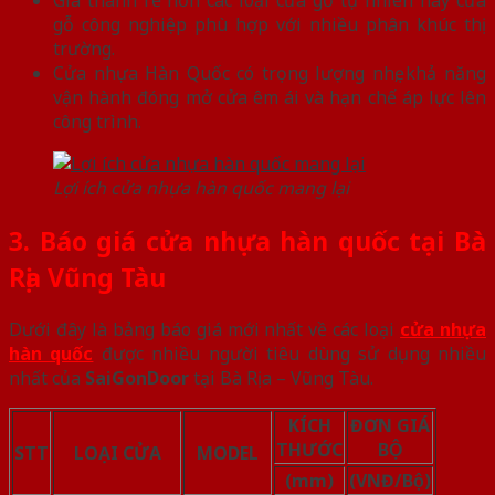
Giá thành rẻ hơn các loại cửa gỗ tự nhiên hay cửa
gỗ công nghiệp phù hợp với nhiều phân khúc thị
trường.
Cửa nhựa Hàn Quốc có trọng lượng nhẹ, khả năng
vận hành đóng mở cửa êm ái và hạn chế áp lực lên
công trình.
Lợi ích cửa nhựa hàn quốc mang lại
3. Báo giá cửa nhựa hàn quốc tại Bà
Rịa Vũng Tàu
Dưới đây là bảng báo giá mới nhất về các loại
cửa nhựa
hàn quốc
được nhiều người tiêu dùng sử dụng nhiều
nhất của
SaiGonDoor
tại Bà Rịa – Vũng Tàu.
KÍCH
ĐƠN GIÁ
THƯỚC
BỘ
STT
LOẠI CỬA
MODEL
(mm)
(VNĐ/Bộ)