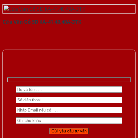
Cửa Vân Gỗ 5D KA-41.40.40A-3TK