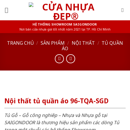
Skip
to
content
HỆ THỐNG SHOWROOM SAIGONDOOR
Nơi bán cửa nhựa giá tốt nhất năm 2021 tại TP. Hồ Chí Minh
TRANG CHỦ
/
SẢN PHẨM
/
NỘI THẤT
/
TỦ QUẦN
ÁO
Nội thất tủ quần áo 96-TQA-SGD
Tủ Gỗ – Gỗ công nghiêp – Nhựa và Nhựa gỗ tại
SAIGONDOOR là thương hiệu sản phẩm các dòng Tủ
trong một chuỗi các hệ thống Showroom