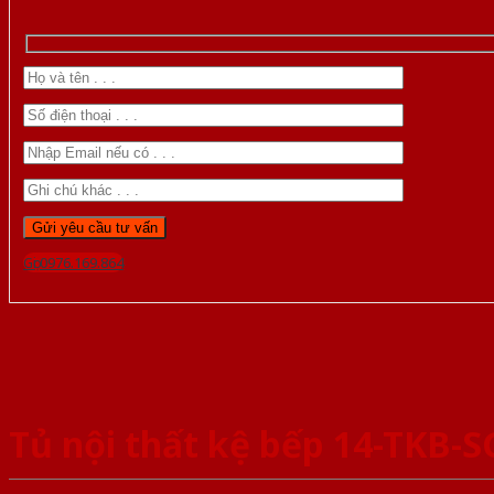
Gọi 0976.169.864
Tủ nội thất kệ bếp 14-TKB-