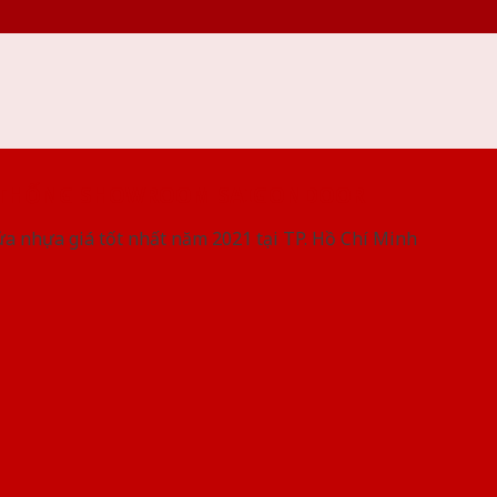
 THỐNG SHOWROOM SAIGONDOOR
ửa nhựa giá tốt nhất năm 2021 tại TP. Hồ Chí Minh