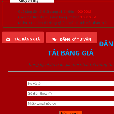
Khuyến mại
Quà tặng đồ nội thất trang trí lên đến
1.000.000đ
Giảm trực tiếp khi mua đơn hàng lớn hơn
3.000.000đ
Nhiều ưu đãi lớn khi đăng ký tài khoản thành viên thân thiết
TẢI BẢNG GIÁ
ĐĂNG KÝ TƯ VẤN
ĐĂN
TẢI BẢNG GIÁ
Đăng ký nhận báo giá mới nhất từ chúng tôi