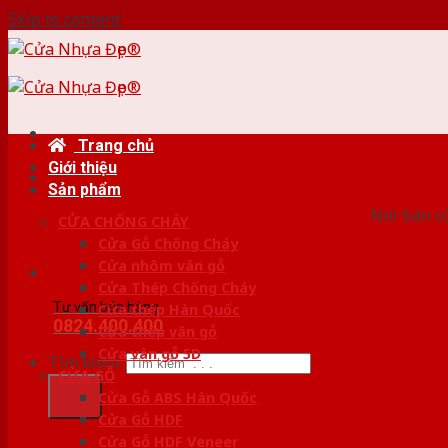
Skip to content
Trang chủ
Giới thiệu
HỆ
Sản phẩm
Nơi bán c
CỬA CHỐNG CHÁY
Cửa Gỗ Chống Cháy
Cửa nhôm vân gỗ
Cửa Thép Chống Cháy
Tư vấn bán hàng
Cửa thép Hàn Quốc
0824.400.400
Cửa thép vân gỗ
Cửa vân gỗ 5D
Tìm kiếm:
CỬA GỖ
Cửa Gỗ ABS Hàn Quốc
Cửa Gỗ HDF
Cửa Gỗ HDF Veneer