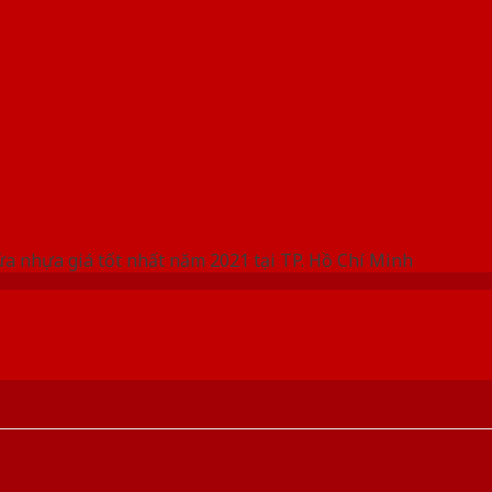
 THỐNG SHOWROOM SAIGONDOOR
ửa nhựa giá tốt nhất năm 2021 tại TP. Hồ Chí Minh