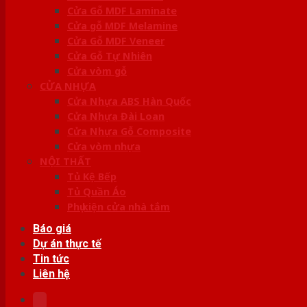
Cửa Gỗ MDF Laminate
Cửa gỗ MDF Melamine
Cửa Gỗ MDF Veneer
Cửa Gỗ Tự Nhiên
Cửa vòm gỗ
CỬA NHỰA
Cửa Nhựa ABS Hàn Quốc
Cửa Nhựa Đài Loan
Cửa Nhựa Gỗ Composite
Cửa vòm nhựa
NỘI THẤT
Tủ Kệ Bếp
Tủ Quần Áo
Phụ kiện cửa nhà tắm
Báo giá
Dự án thực tế
Tin tức
Liên hệ