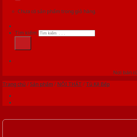
Chưa có sản phẩm trong giỏ hàng.
Tìm kiếm:
HỆ
Nơi bán c
Trang chủ
/
Sản phẩm
/
NỘI THẤT
/
Tủ Kệ Bếp