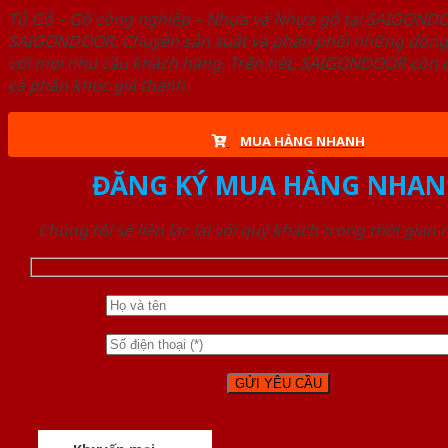
Tủ Gỗ – Gỗ công nghiêp – Nhựa và Nhựa gỗ tại SAIGOND
SAIGONDOOR. Chuyên sản xuất và phân phối những dòng T
với mọi nhu cầu khách hàng. Trên hết, SAIGONDOOR còn c
cả phân khúc giá thành.
MUA HÀNG NHANH
ĐĂNG KÝ MUA HÀNG NHAN
Chúng tôi sẽ liên lạc lại với quý khách trong thời gian